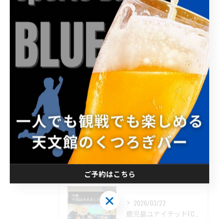
カテゴリー
Categories
全てのカテゴリー
昼飲み
イベント
喫煙
二次会
飲み放題
最近の投稿
Recent Posts
ご予約はこちら
ご予約はこちら
2026/03/22
鹿児島ユナイテッドFC、今回はPK戦制しましたね、